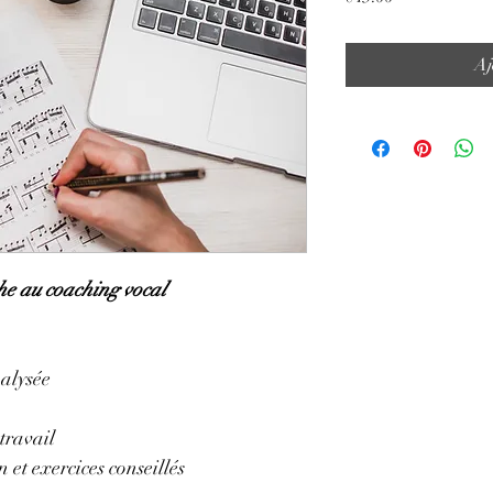
Aj
e au coaching vocal
alysée
 travail 
 et exercices conseillés