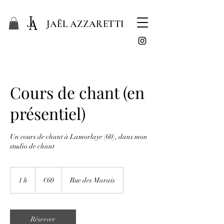
JAËL AZZARETTI
Cours de chant (en
présentiel)
Un cours de chant à Lamorlaye (60), dans mon
studio de chant
60
euros
1 h
1
€60
Rue des Marais
Réserver