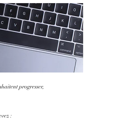
uhaitent progresser,
evez :