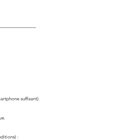
artphone suffisant).
ue.
itions) :