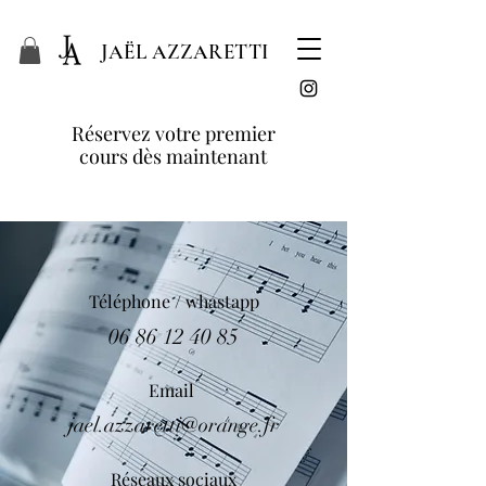
JAËL AZZARETTI
Réservez votre premier
cours dès maintenant
Téléphone / whastapp
06 86 12 40 85
Email
jael.azzaretti@orange.fr
Réseaux sociaux